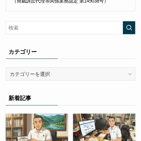
（簡裁訴訟代理等関係業務認定 第149038号）
カテゴリー
カ
テ
ゴ
リ
新着記事
ー