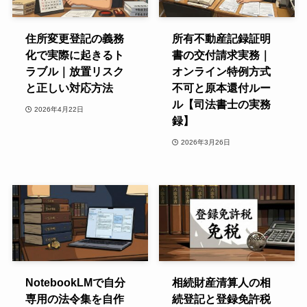
住所変更登記の義務
所有不動産記録証明
化で実際に起きるト
書の交付請求実務｜
ラブル｜放置リスク
オンライン特例方式
と正しい対応方法
不可と原本還付ルー
ル【司法書士の実務
2026年4月22日
録】
2026年3月26日
NotebookLMで自分
相続財産清算人の相
専用の法令集を自作
続登記と登録免許税