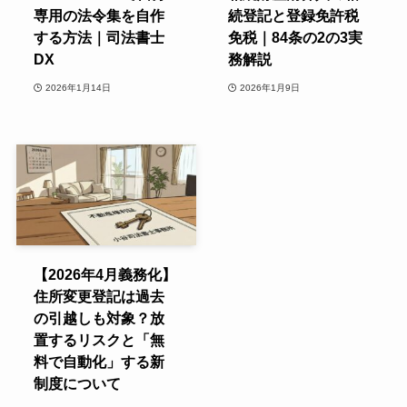
専用の法令集を自作
続登記と登録免許税
する方法｜司法書士
免税｜84条の2の3実
DX
務解説
2026年1月14日
2026年1月9日
【2026年4月義務化】
住所変更登記は過去
の引越しも対象？放
置するリスクと「無
料で自動化」する新
制度について