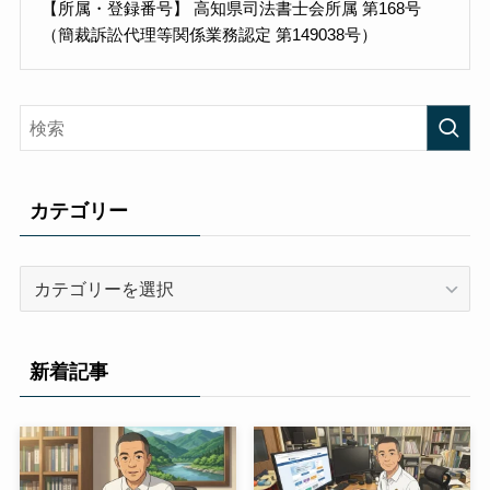
【所属・登録番号】 高知県司法書士会所属 第168号
（簡裁訴訟代理等関係業務認定 第149038号）
カテゴリー
カ
テ
ゴ
リ
新着記事
ー