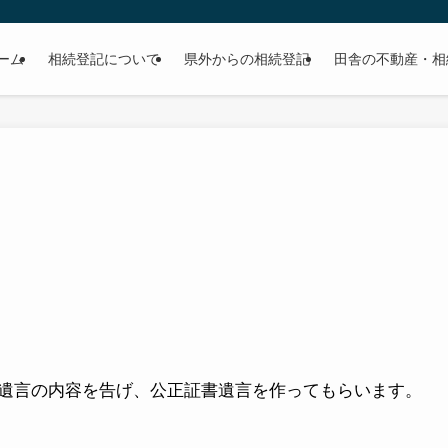
ーム
相続登記について
県外からの相続登記
田舎の不動産・相
。
遺言の内容を告げ、公正証書遺言を作ってもらいます。