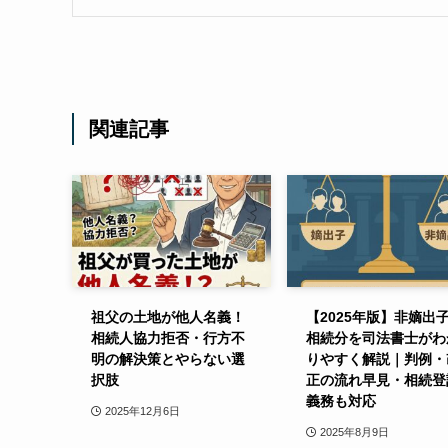
関連記事
祖父の土地が他人名義！
【2025年版】非嫡出
相続人協力拒否・行方不
相続分を司法書士がわ
明の解決策とやらない選
りやすく解説｜判例・
択肢
正の流れ早見・相続登
義務も対応
2025年12月6日
2025年8月9日