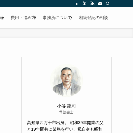
続
費用・進め方
事務所について
相続登記の相談
小谷 龍司
司法書士
高知県四万十市出身。 昭和39年開業の父
と19年間共に業務を行い、私自身も昭和