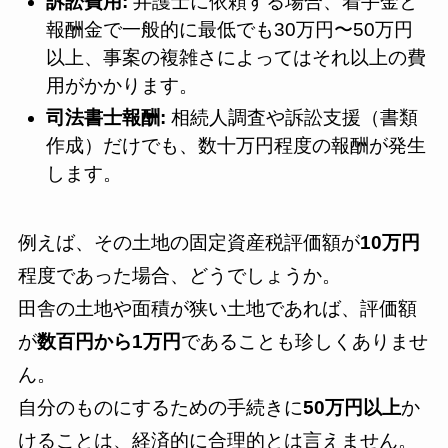
訴訟費用:
弁護士に依頼する場合、着手金と
報酬金で一般的に最低でも30万円〜50万円
以上、事案の複雑さによってはそれ以上の費
用がかかります。
司法書士報酬:
相続人調査や訴訟支援（書類
作成）だけでも、数十万円程度の報酬が発生
します。
例えば、その土地の固定資産税評価額が
10万円
程度であった場合、どうでしょうか。
田舎の土地や面積が狭い土地であれば、評価額
が
数百円から1万円
であることも珍しくありませ
ん。
自分のものにするための手続きに
50万円以上
か
けることは、経済的に合理的とは言えません。