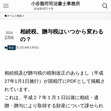
ホーム
税金
相続税、贈与税はいつから変わる
2014
2/06
の？
2014年2月6日
税金
相続税及び贈与税の税制改正のあらまし（平成
27年1月1日施行）が国税庁にPDFとして掲載さ
れています。
これは、平成２７年１月１日以後に相続・遺
贈・贈与により取得する財産について課せられ