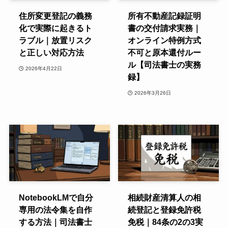
住所変更登記の義務
所有不動産記録証明
化で実際に起きるト
書の交付請求実務｜
ラブル｜放置リスク
オンライン特例方式
と正しい対応方法
不可と原本還付ルー
ル【司法書士の実務
2026年4月22日
録】
2026年3月26日
NotebookLMで自分
相続財産清算人の相
専用の法令集を自作
続登記と登録免許税
する方法｜司法書士
免税｜84条の2の3実