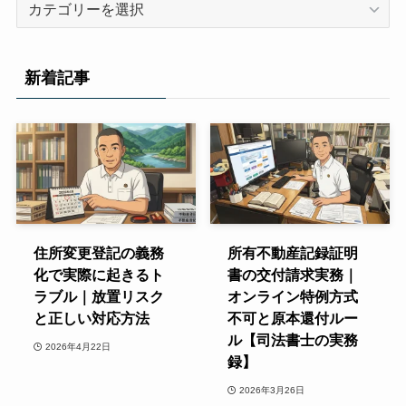
テ
ゴ
リ
新着記事
ー
住所変更登記の義務
所有不動産記録証明
化で実際に起きるト
書の交付請求実務｜
ラブル｜放置リスク
オンライン特例方式
と正しい対応方法
不可と原本還付ルー
ル【司法書士の実務
2026年4月22日
録】
2026年3月26日