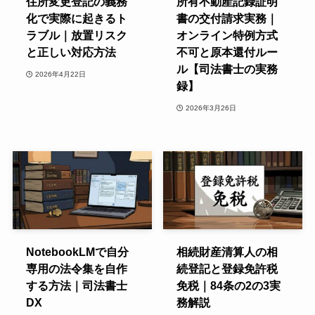
住所変更登記の義務
所有不動産記録証明
化で実際に起きるト
書の交付請求実務｜
ラブル｜放置リスク
オンライン特例方式
と正しい対応方法
不可と原本還付ルー
ル【司法書士の実務
2026年4月22日
録】
2026年3月26日
NotebookLMで自分
相続財産清算人の相
専用の法令集を自作
続登記と登録免許税
する方法｜司法書士
免税｜84条の2の3実
DX
務解説