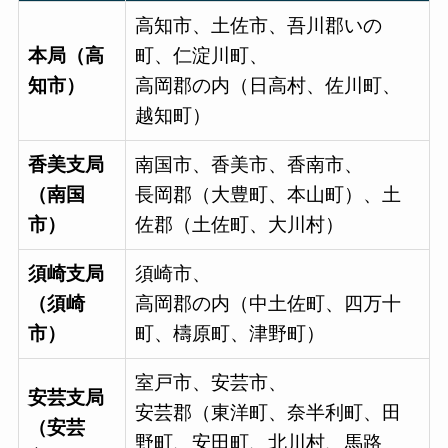
高知市、土佐市、吾川郡いの
本局（高
町、仁淀川町、
知市）
高岡郡の内（日高村、佐川町、
越知町）
香美支局
南国市、香美市、香南市、
（南国
長岡郡（大豊町、本山町）、土
市）
佐郡（土佐町、大川村）
須崎支局
須崎市、
（須崎
高岡郡の内（中土佐町、四万十
市）
町、檮原町、津野町）
室戸市、安芸市、
安芸支局
安芸郡（東洋町、奈半利町、田
（安芸
野町、安田町、北川村、馬路