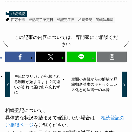
相続登記
四万十市
登記完了予定日
登記完了日
相続登記
管轄法務局
この記事の内容については、専門家にご相談くだ
さい
戸籍にフリガナが記載され
定額小為替からの解放？戸
る制度が始まります？間違
籍郵送請求のキャッシュレ
いがあれば届け出を忘れず
ス化と司法書士の本音
に
相続登記について、
具体的な状況を踏まえて確認したい場合は、
相続登記の
ご相談ページ
をご覧ください。