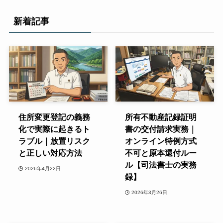
ゴ
リ
新着記事
ー
住所変更登記の義務
所有不動産記録証明
化で実際に起きるト
書の交付請求実務｜
ラブル｜放置リスク
オンライン特例方式
と正しい対応方法
不可と原本還付ルー
ル【司法書士の実務
2026年4月22日
録】
2026年3月26日